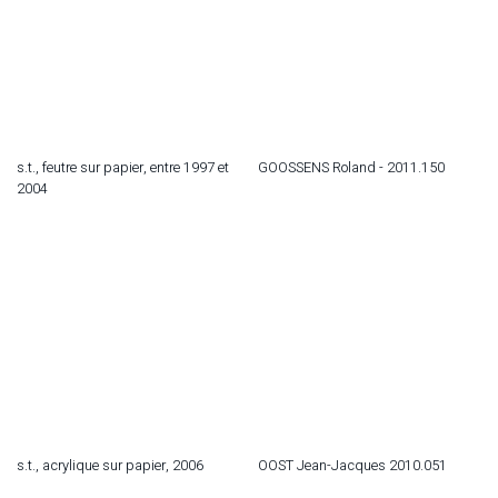
s.t., feutre sur papier, entre 1997 et
GOOSSENS Roland - 2011.150
2004
s.t., acrylique sur papier, 2006
OOST Jean-Jacques 2010.051