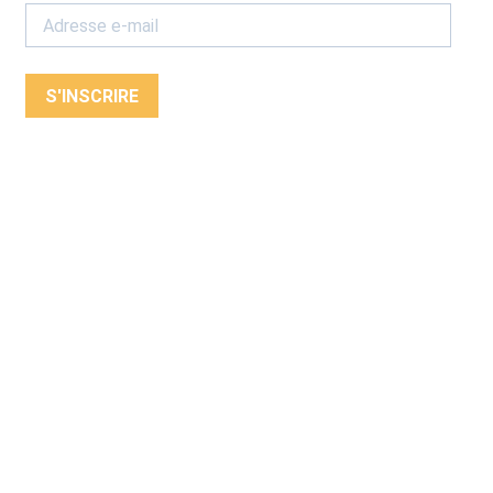
S'INSCRIRE
Parc d’Avroy 4000 Liège – Belgique
+32 4 222 32 95
info@trinkhall.museum
POLITIQUE DE CONFIDENTIALITÉ
-
FR
WEBSITE