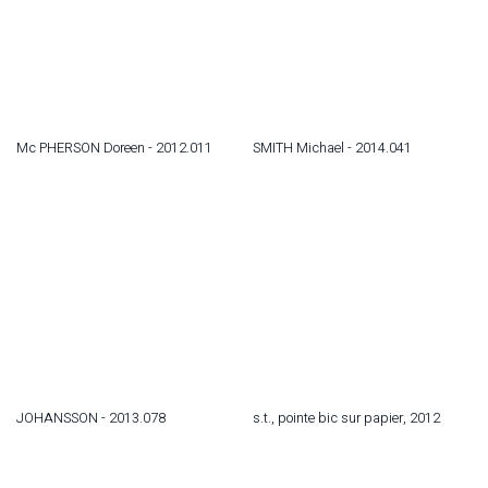
Mc PHERSON Doreen - 2012.011
SMITH Michael - 2014.041
JOHANSSON - 2013.078
s.t., pointe bic sur papier, 2012