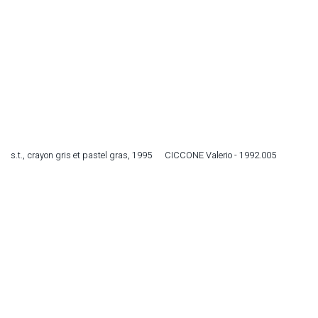
s.t., crayon gris et pastel gras, 1995
CICCONE Valerio - 1992.005